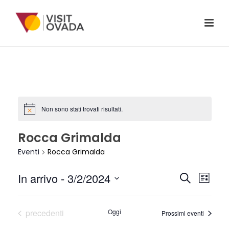
Non sono stati trovati risultati.
Rocca Grimalda
Eventi
Rocca Grimalda
E
E
In arrivo
 - 
3/2/2024
Cerca
Lista
V
Seleziona
V
la
E
Eventi
precedenti
Oggi
Prossimi eventi
E
data.
N