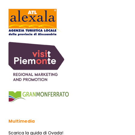
V
I
I
O
N
S
E
T
E
N
A
V
I
G
A
Multimedia
Z
Scarica la guida di Ovada!