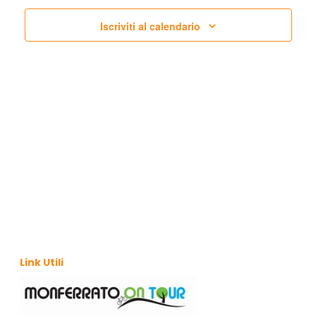
N
T
Iscriviti al calendario
T
O
V
I
I
R
S
I
T
E
C
N
E
A
R
V
C
I
G
A
Link Utili
A
E
Z