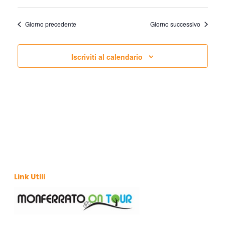
S
E
T
Giorno precedente
Giorno successivo
E
N
Iscriviti al calendario
A
V
I
G
A
Z
Link Utili
I
O