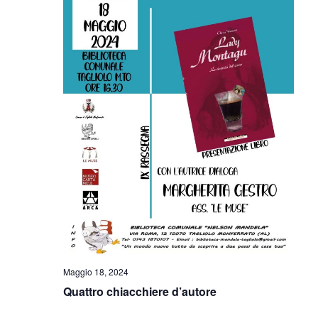
V
I
I
R
S
I
T
E
C
N
E
A
R
V
C
I
G
A
A
E
Z
V
I
Maggio 18, 2024
I
O
Quattro chiacchiere d’autore
N