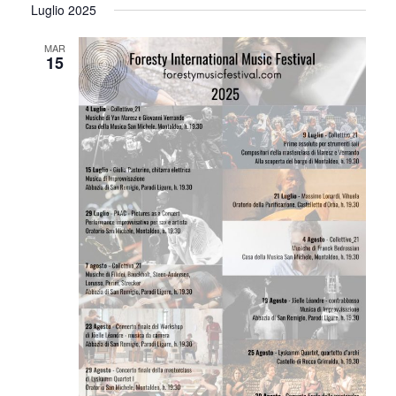
S
Luglio 2025
E
T
MAR
15
E
N
A
V
I
G
A
Z
I
O