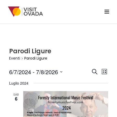
Parodi Ligure
Eventi
Parodi Ligure
E
E
6/7/2024
 - 
7/8/2026
Cerca
Lista
V
Seleziona
V
Luglio 2024
la
E
E
data.
N
SAB
6
N
T
T
O