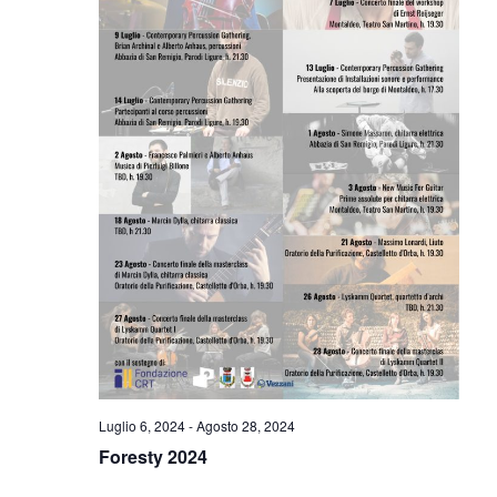
V
I
I
R
S
I
T
E
C
N
E
A
R
V
C
I
G
A
A
E
Z
V
I
Luglio 6, 2024
-
Agosto 28, 2024
I
O
Foresty 2024
N