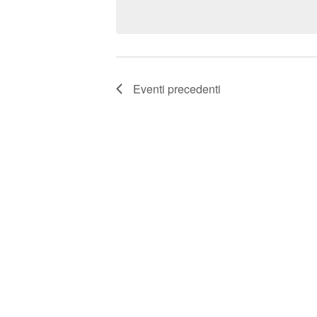
T
Chiave.
data.
I
R
I
Eventi
precedenti
C
E
R
C
A
E
V
I