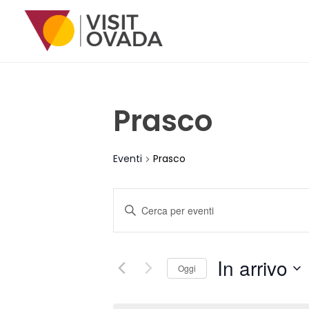
Prasco
Eventi
Prasco
E
Inserisci
Parola
V
Chiave.
E
Cerca
In arrivo
Eventi
Oggi
N
per
Seleziona
Parola
la