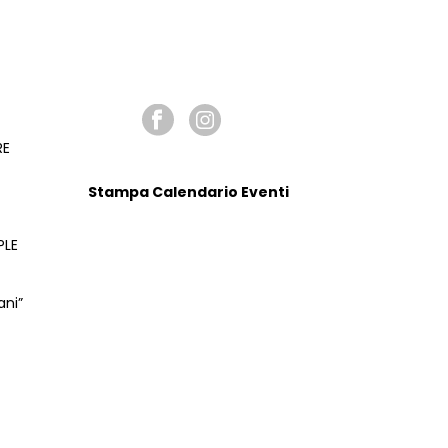
N
E
SEGUICI SU
RE
Stampa Calendario Eventi
PLE
ani”