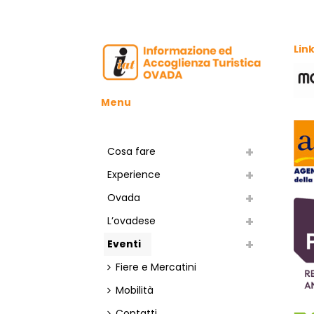
S
T
Link
E
N
Menu
A
V
Cosa fare
I
Experience
Ovada
G
L’ovadese
A
Eventi
Z
Fiere e Mercatini
I
Mobilità
Contatti