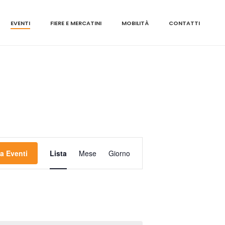
EVENTI
FIERE E MERCATINI
MOBILITÀ
CONTATTI
E
a Eventi
Lista
Mese
Giorno
V
E
N
T
O