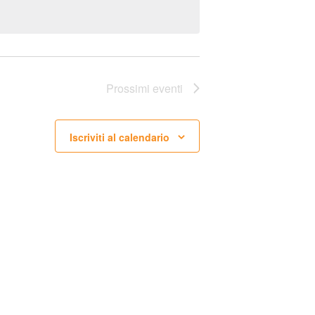
V
I
S
T
Prossimi eventi
E
N
Iscriviti al calendario
A
V
I
G
A
Z
I
O