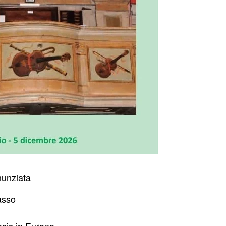
nunziata
asso