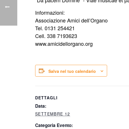
“Da pacem Domine” ‐ Viae musicae et pa
Informazioni:
Associazione Amici dell’Organo
Tel. 0131 254421
Cell. 338 7193623
www.amicidellorgano.org
Salva nel tuo calendario
DETTAGLI
Data:
SETTEMBRE 12
Categoria Evento: