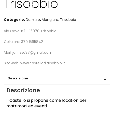
Trisobbio
Categorie:
Dormire
,
Mangiare
,
Trisobbio
Via Cavour 1 – 15070 Trisobbio
Cellulare: 379 1565842
Mail:
juririsso37@gmail.com
SitoWeb: www.castelloditrisobbio.it
Descrizione
Descrizione
Il Castello si propone come location per
matrimoni ed eventi.