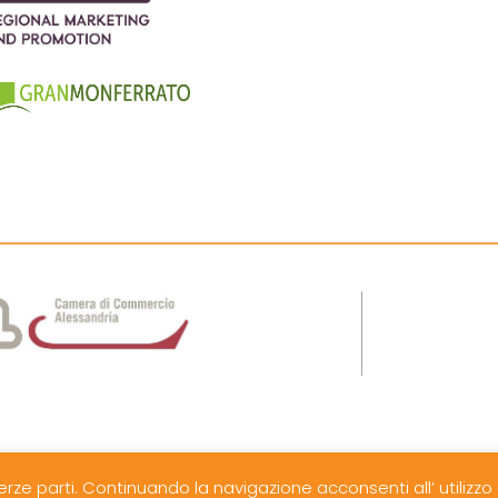
adese - IAT- Via B. Cairoli 101-107 - 15076 Ovada (AL) - P.I
erze parti. Continuando la navigazione acconsenti all’ utilizzo 