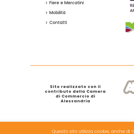
Fiere e Mercatini
Mobilità
Contatti
Sito realizzato con il
contributo della Camera
di Commercio di
Alessandria
© Pro Loco di Ovada e del Monferrato Ov
Questo sito utilizza cookie, anche di t