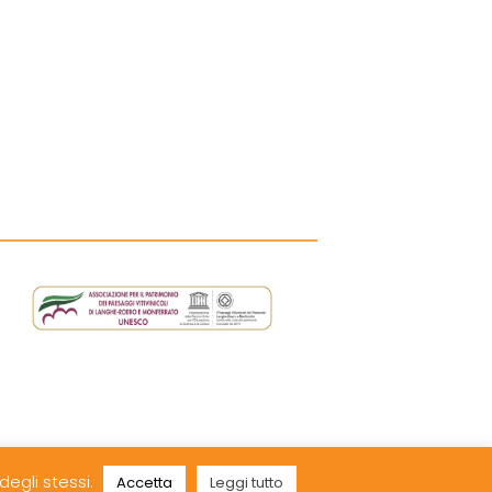
va 01701820068 - C.F. 93002320062
degli stessi.
Accetta
Leggi tutto