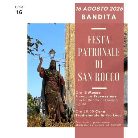
S
E
DOM
T
16
E
N
A
V
I
G
A
Z
I
O