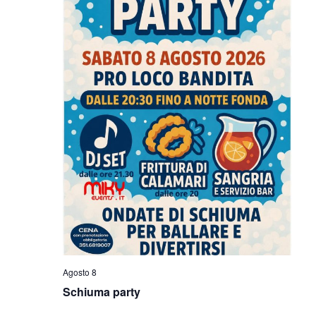
V
I
I
R
S
I
T
E
C
N
E
A
R
V
C
I
G
A
A
E
Z
V
I
Agosto 8
I
O
Schiuma party
N