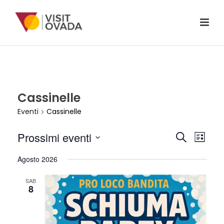
Cassinelle
Eventi
Cassinelle
E
E
Prossimi eventi
Cerca
Lista
V
Seleziona
V
Agosto 2026
la
E
E
data.
N
SAB
8
N
T
T
O