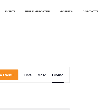
EVENTI
FIERE E MERCATINI
MOBILITÀ
CONTATTI
E
a Eventi
Lista
Mese
Giorno
V
E
N
T
O