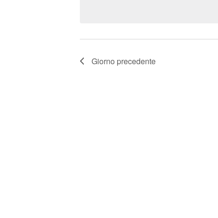
T
Chiave.
data.
I
R
I
Giorno precedente
C
E
R
C
A
E
V
I