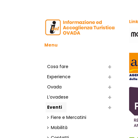
S
T
Link
E
N
Menu
A
V
Cosa fare
I
Experience
Ovada
G
L’ovadese
A
Eventi
Z
Fiere e Mercatini
I
Mobilità
Contatti