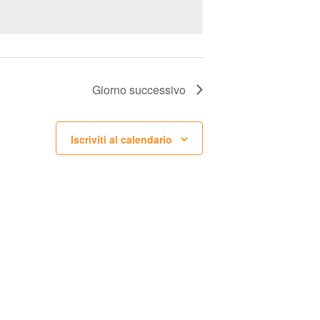
V
I
S
T
Giorno successivo
E
N
Iscriviti al calendario
A
V
I
G
A
Z
I
O