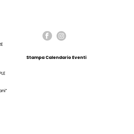
N
E
SEGUICI SU
RE
Stampa Calendario Eventi
PLE
ani”