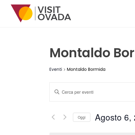
Montaldo Bo
Eventi
Montaldo Bormida
E
Inserisci
Parola
V
Chiave.
E
Cerca
Agosto 6,
Eventi
Oggi
N
per
Seleziona
Parola
la