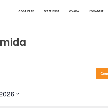
COSA FARE
EXPERIENCE
OVADA
L’OVADESE
rmida
Cerc
 2026