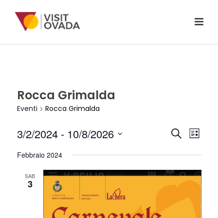
Rocca Grimalda
Eventi
Rocca Grimalda
E
E
3/2/2024
 - 
10/8/2026
Cerca
Lista
V
Seleziona
V
Febbraio 2024
la
E
E
data.
N
SAB
3
N
T
T
O