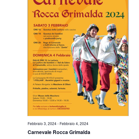
V
I
I
R
S
I
T
E
C
N
E
A
R
V
C
I
G
A
A
E
Z
V
I
Febbraio 3, 2024
-
Febbraio 4, 2024
I
O
Carnevale Rocca Grimalda
N