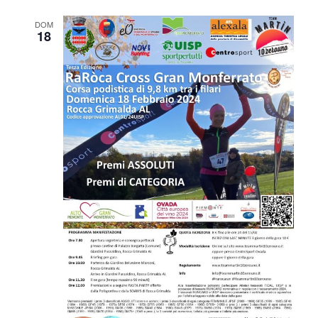
S
E
T
DOM
18
E
N
A
V
I
G
A
Z
I
O