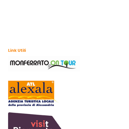
S
N
E
T
T
E
I
N
A
Link Utili
V
I
G
A
Z
I
O